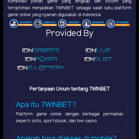
Kombinasi pilihan game yang lengkap dan sistem yang
teroptimasi menjadikan 7WINBET sebagai salah satu platform
game online yang nyaman digunakan di Indonesia.
Provided By
Pertanyaan Umum tentang 7WINBET
Apa itu 7WINBET?
Platform game online dengan berbagai permainan
seperti slots, sportsbook, dan live casino.
Apakah bisa diakses di mobile?