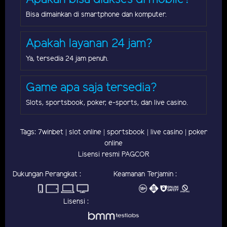
Bisa dimainkan di smartphone dan komputer.
Apakah layanan 24 jam?
Ya, tersedia 24 jam penuh.
Game apa saja tersedia?
Slots, sportsbook, poker, e-sports, dan live casino.
Tags: 7winbet | slot online | sportsbook | live casino | poker
online
Lisensi resmi PAGCOR
Dukungan Perangkat :
Keamanan Terjamin :
Lisensi :